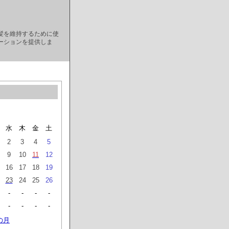
髪を維持するために使
ーションを提供しま
水
木
金
土
2
3
4
5
9
10
11
12
16
17
18
19
23
24
25
26
-
-
-
-
-
-
-
-
の月