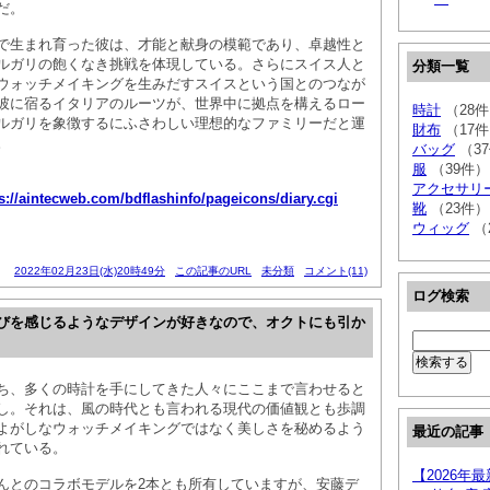
だ。
で生まれ育った彼は、才能と献身の模範であり、卓越性と
ルガリの飽くなき挑戦を体現している。さらにスイス人と
分類一覧
ウォッチメイキングを生みだすスイスという国とのつなが
彼に宿るイタリアのルーツが、世界中に拠点を構えるロー
時計
（28
ルガリを象徴するにふさわしい理想的なファミリーだと運
財布
（17
。
バッグ
（3
服
（39件）
アクセサリ
s://aintecweb.com/bdflashinfo/pageicons/diary.cgi
靴
（23件）
ウィッグ
（
2022年02月23日(水)20時49分
この記事のURL
未分類
コメント(11)
ログ検索
びを感じるようなデザインが好きなので、オクトにも引か
ち、多くの時計を手にしてきた人々にここまで言わせると
し。それは、風の時代とも言われる現代の価値観とも歩調
よがしなウォッチメイキングではなく美しさを秘めるよう
最近の記事
れている。
【2026年
んとのコラボモデルを2本とも所有していますが、安藤デ