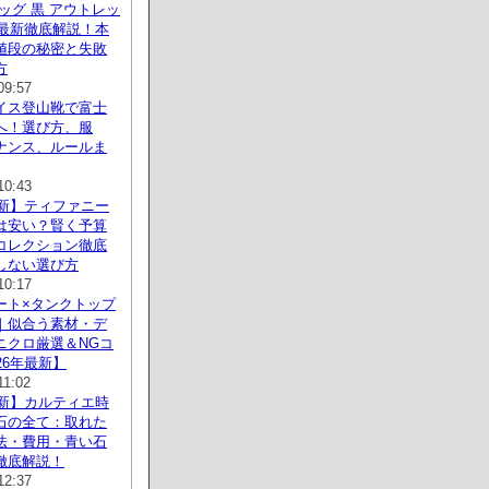
ッグ 黒 アウトレッ
年最新徹底解説！本
値段の秘密と失敗
方
09:57
イス登山靴で富士
へ！選び方、服
ナンス、ルールま
10:43
最新】ティファニー
は安い？賢く予算
コレクション徹底
しない選び方
10:17
ート×タンクトップ
｜似合う素材・デ
ニクロ厳選＆NGコ
26年最新】
11:02
最新】カルティエ時
石の全て：取れた
法・費用・青い石
徹底解説！
12:37