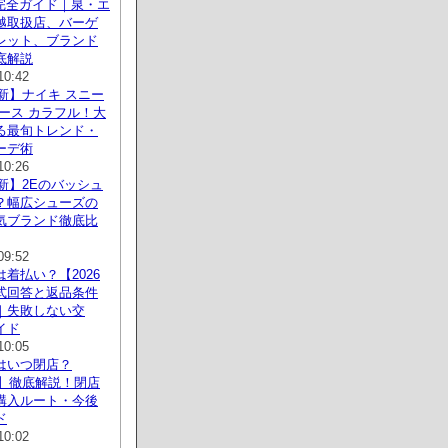
 完全ガイド｜泉・エ
越取扱店、バーゲ
レット、ブランド
底解説
10:42
最新】ナイキ スニー
ース カラフル！大
る最旬トレンド・
ーデ術
10:26
最新】2Eのバッシュ
？幅広シューズの
気ブランド徹底比
09:52
着払い？【2026
式回答と返品条件
｜失敗しない交
イド
10:05
はいつ閉店？
新】徹底解説！閉店
購入ルート・今後
ド
10:02