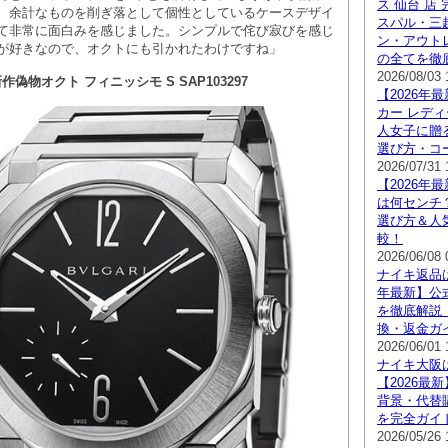
ス 仙台 店
、余計なものを削ぎ落として個性としているケースデザイ
スパル・三
て非常に面白みを感じました。シンプルで侘び寂びを感じ
ン・アウト
が好きなので、オクトにも引かれたわけですね」
の全てを徹
2026/08/03 
新作偽物オクト フィニッシモ S SAP103297
【2026年
カー レディ
人女子に贈
選び方・コ
2026/07/31 
【2026年
は何センチ
選び方＆人
較！
2026/06/08 
ナイキ返品は
年最新】公
を徹底解説
換・返金ガ
2026/06/01 
ナイキ大阪
【2026最
背景・代替
を完全ガイ
2026/05/26 