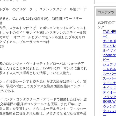
トブルーのアリゲーター、ステンレススティール製アーデ
コンテンツ
き、Cal.BVL 191SK(自社製)、42時間パワーリザー
2024年の
動
ング
表示、スケルトン仕上げ、カボションカットのピンクスト
TAG H
トカットのダイヤモンドを施したステンレススティール製
ー)
のマザー オブ パールとダイヤモンドを施したブルガリロ
ナイキ 
クダイアル、ブルーラッカーの針
モンクレ
0本
ルイヴ
iphon
ピー
者のロレンツォ・ヴィオッティをグローバル ウォッチア
シュプリ
迎え入れることを発表した。1990年にローザンヌに生まれ
シャネル
系スイス人の指揮者として活躍している人物だ。
スーパ
スーパ
シック音楽シーンでも姿を見せる彼の経歴は華々しく、驚
デイトナ
2年、弱冠22歳にしてカダケス交響楽団国際指揮コンクー
ナイキ 
たのである。
ディオ
フラン
レ・ヤング・コンダクターズ・アワードで優勝したほか、翌
BOBUW
DR交響楽団の指揮者コンクールでも優勝。また17年には、
ヴァン
新人賞」を受賞した。さらにネーデルラント・フィルハー
クロムハ
首席指揮者に任命された彼は、さまざまな名だたる賞を受
ー