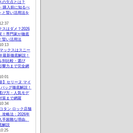
スの欠点とは？
新・購入前に知るべ
トと賢い活用法を
12:37
スはダメ？2026
実！専門家が徹底
と賢い活用法
10:13
アマックスはスニー
6年最新徹底解説！
ル別比較・選び
影響力まで完全網
10:01
最新】セリーヌ マイ
 バッグ徹底解説！
選び方・人気モデ
対策まで網羅
10:34
コタン ロック店舗
攻略法：2026年
入手困難な理由、
底解説
10:25