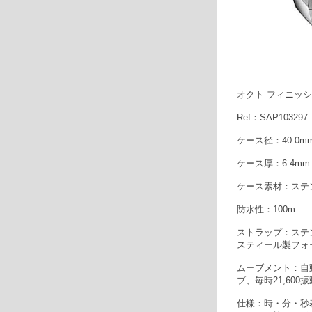
オクト フィニッシ
Ref：SAP103297
ケース径：40.0m
ケース厚：6.4mm
ケース素材：ステ
防水性：100m
ストラップ：ステ
スティール製フォ
ムーブメント：自動巻
ブ、毎時21,600振
仕様：時・分・秒