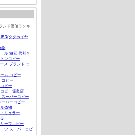
ブランド価値ランキ
EUER(タグホイヤ
偽物
ール 激安 代引き
ィトンコピー
eケース ブランド コ
ーム コピー
 コピー
ーコピー
ーコピー優良店
 スーパーコピー
スーパーコピー
ール偽物
ク・ミュラー
IG
クリーフコピー
ーツ スーパーコピ