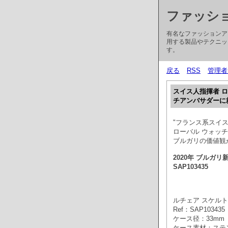
ファッシ
有名なファッションア
用する製品やテクニッ
す。
戻る
RSS
管理者
スイス人指揮者 
チアンバサダーに
"フランス系スイ
ローバル ウォッ
ブルガリの価値観
2020年 ブルガ
SAP103435
ルチェア スケルト
Ref：SAP103435
ケース径：33mm
ケース素材：ステ