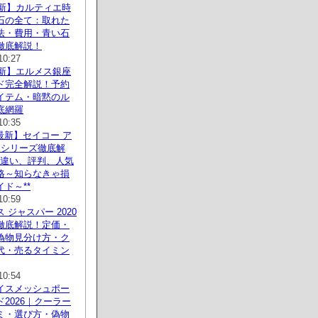
最新】カルティエ時
石の全て：取れた
法・費用・青い石
徹底解説！
10:27
最新】エルメス銀座
ド完全解説！予約
イテム・暗黙のル
底網羅
10:35
年最新】セイコー ア
Xシリーズ徹底解
の違い、評判、人気
格～知らなきゃ損
ド～**
10:59
 ジャスパー 2020
徹底解説！定価・
偽物見分け方・ク
代・売るタイミン
10:54
イスメッシュポー
2026｜クーラー
ミ・選び方・偽物