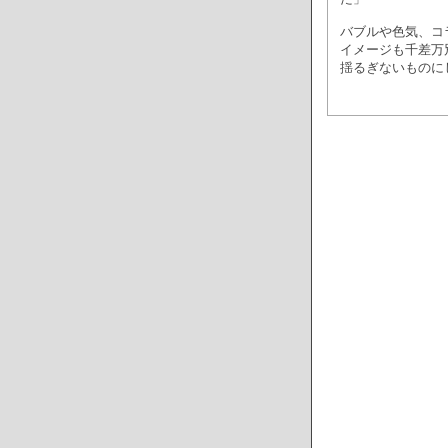
バブルや色気、コ
イメージも千差万
揺るぎないものに