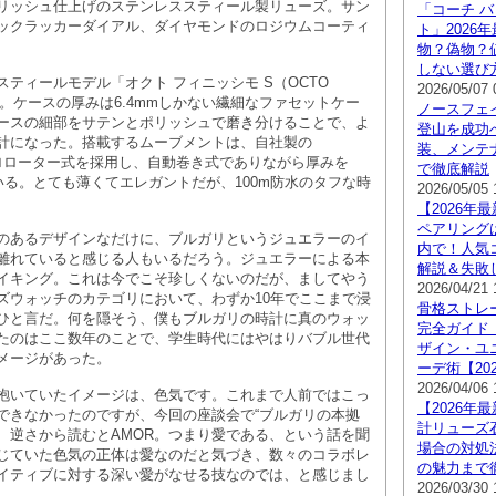
リッシュ仕上げのステンレススティール製リューズ。サン
「コーチ バ
ックラッカーダイアル、ダイヤモンドのロジウムコーティ
ト」2026
物？偽物？
しない選び
ティールモデル「オクト フィニッシモ S（OCTO
2026/05/07 
 S）」。ケースの厚みは6.4mmしかない繊細なファセットケー
ノースフェ
ースの細部をサテンとポリッシュで磨き分けることで、よ
登山を成功
計になった。搭載するムーブメントは、自社製の
装、メンテ
イクロローター式を採用し、自動巻き式でありながら厚みを
で徹底解説
ている。とても薄くてエレガントだが、100m防水のタフな時
2026/05/05 
【2026年
ペアリング
のあるデザインなだけに、ブルガリというジュエラーのイ
内で！人気
離れていると感じる人もいるだろう。ジュエラーによる本
解説＆失敗
イキング。これは今でこそ珍しくないのだが、ましてやう
2026/04/21 
ズウォッチのカテゴリにおいて、わずか10年でここまで浸
骨格ストレ
ひと言だ。何を隠そう、僕もブルガリの時計に真のウォッ
完全ガイド
たのはここ数年のことで、学生時代にはやはりバブル世代
ザイン・ユ
メージがあった。
ーデ術【20
2026/04/06 
抱いていたイメージは、色気です。これまで人前ではこっ
【2026年
できなかったのですが、今回の座談会で“ブルガリの本拠
計リューズ
は、逆さから読むとAMOR。つまり愛である、という話を聞
場合の対処
じていた色気の正体は愛なのだと気づき、数々のコラボレ
の魅力まで
イティブに対する深い愛がなせる技なのでは、と感じまし
2026/03/30 