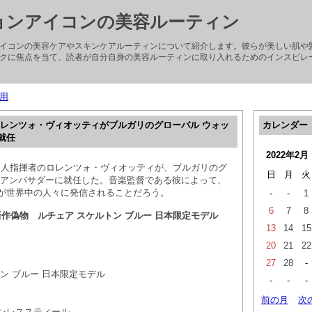
ョンアイコンの美容ルーティン
イコンの美容ケアやスキンケアルーティンについて紹介します。彼らが美しい肌や
クに焦点を当て、読者が自分自身の美容ルーティンに取り入れるためのインスピレ
用
ロレンツォ・ヴィオッティがブルガリのグローバル ウォッ
カレンダー
就任
2022年2月
ス人指揮者のロレンツォ・ヴィオッティが、ブルガリのグ
日
月
火
チアンバサダーに就任した。音楽監督である彼によって、
が世界中の人々に発信されることだろう。
-
-
1
6
7
8
リ新作偽物 ルチェア スケルトン ブルー 日本限定モデル
13
14
15
20
21
22
27
28
-
ン ブルー 日本限定モデル
-
-
-
前の月
次
ンレススティール