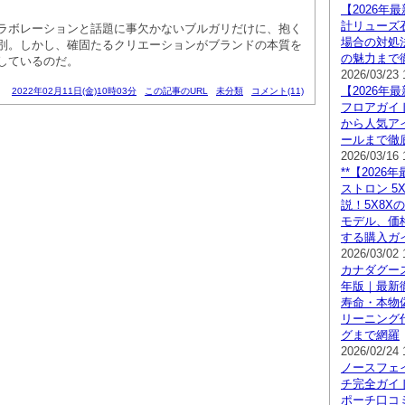
【2026年
計リューズ
ラボレーションと話題に事欠かないブルガリだけに、抱く
場合の対処
別。しかし、確固たるクリエーションがブランドの本質を
の魅力まで
しているのだ。
2026/03/23 
【2026年
2022年02月11日(金)10時03分
この記事のURL
未分類
コメント(11)
フロアガイ
から人気ア
ールまで徹
2026/03/16 
**【2026
ストロン 5
説！5X8X
モデル、価
する購入ガイ
2026/03/02 
カナダグース
年版｜最新
寿命・本物
リーニング
グまで網羅
2026/02/24 
ノースフェ
チ完全ガイド
ポーチ口コ