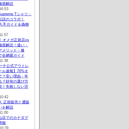
徹底解説
16:53
preme Tシャツ：
伝説のコラボ！
新入手ガイド＆偽物
11:57
新】オメガ正規店vs
徹底解説！違い・
デメリット・修
で全網羅ガイド
11:38
コーチ公式アウトレ
ール速報】70%オ
で？安い理由・年
る？財布の選び方
説！失敗しない完
10:42
ス 正規販売と通販
いを解説
11:00
山店でのカナダグ
情報
10:29