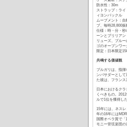
防水性：30m
ストラップ：ライ
ィヨンバックル
ムーブメント：自動巻
ブ、毎時28,800振
仕様：時・分・秒
ーンとブリリアン
リューズ、ブルー
ゴのオープンワー
限定：日本限定15
共鳴する価値観
ブルガリは、指揮
ンバサダーとして
た彼は、フランス
日本におけるクラ
くべきもの。201
ルで1位を獲得し
15年には、ネス
年の16年にはM
国際オペラ賞で「
モニー管弦楽団の