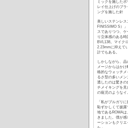
ミックを施したポ
レイ仕上げのブラ
ングを施した針
美しいステンレスス
FINISSIMO
スでありつつ、ケ
り立体感のある時
BVL138。マ
2.23mmに抑え
計でもある。
しかしながら、品
メージからはかけ
格的なウォッチメ
るさ型の多いメン
透したのは驚きの
チメイキングを見
の寵児のようなイ
「私がブルガリに
恥ずかしくて披露
地であるROMA
きました。僕が感
ーションもクリエ
た」