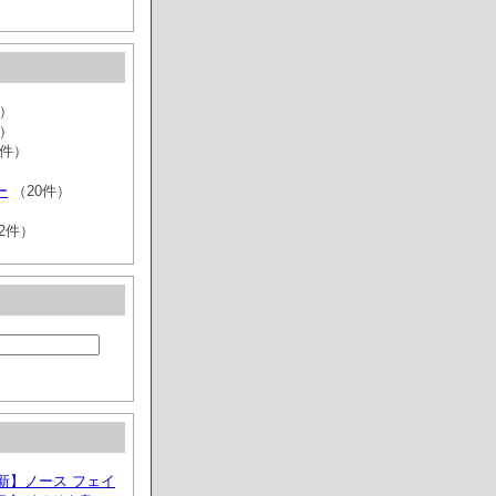
件）
件）
7件）
ー
（20件）
2件）
最新】ノース フェイ