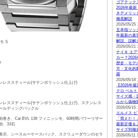
ゴアテック
2026年最
きデメリッ
徹底解説
2026/05/25 
五本指ソック
年最新の真
解説、誤解
モ S
2026/05/21 
ナイキ エ
カー？202
m
歴史・モデ
方・文化的
羅
2026/05/18 
ンレススティール(サテンポリッシュ仕上げ)
【2026年
クロ ベルト
サイズ感・
ルから偽物
ンレススティール(サテンポリッシュ仕上げ)、ステンレス
2026/05/15 
ールディングバックル
エルメス ピ
き、Cal.BVL 138 フィニッシモ、60時間パワーリザー
「買えた！」
動、33石
最新定価＆
サイズ別徹
表示、シースルーケースバック、スクリューダウンのセラ
2026/05/11 