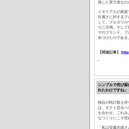
賞した実力者なの
イタリア人の家庭
壮麗さに対するブ
して、ブルガリの
りに共鳴。そして
マのブランド、ブ
命づけたのである
【関連記事】:
http
"
シンプルで侘び寂
れたわけですね」
独自の時計観を持
は、オクト恐るべ
を合わせ、これみ
なつくりにこそ現
「私は安藤忠雄さ