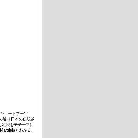
足袋 ショートブーツ
の名の通り日本の伝統的
も足袋をモチーフに
rgielaとわかる、