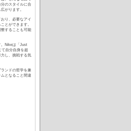
自分のスタイルに合
も広がります。
ており、必要なアイ
ることができます。
調整することも可能
ikeは「Just
じて自分自身を超
努力し、挑戦する気
ブランドの哲学を兼
テムとなること間違