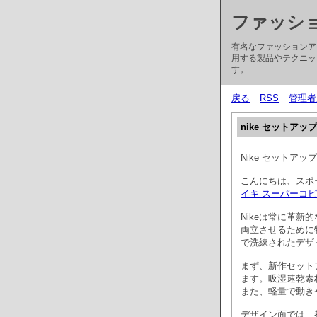
ファッシ
有名なファッションア
用する製品やテクニッ
す。
戻る
RSS
管理者
nike セットアッ
Nike セットア
こんにちは、スポ
イキ スーパーコ
Nikeは常に革
両立させるために
で洗練されたデザ
まず、新作セット
ます。吸湿速乾素
また、軽量で動き
デザイン面では、