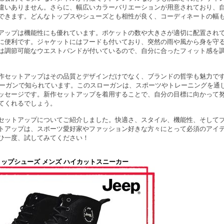
違いありません。さらに、幅広いカラーバリエーションが用意されており、
できます。どんなトップスやシューズとも相性が良く、コーディネートの幅
アップは機能性にも優れています。ポケットの数や大きさが適切に配置され
に便利です。ジャケットにはフードも付いており、突然の雨や風から身を守
は調節可能なウエストバンドが付いているので、自分に合ったフィット感を
新作セットアップはその品質とデザインだけでなく、ブランドの哲学も魅力です。N
うスローガンで知られています。このスローガンは、スポーツやトレーニングを通
ッセージです。新作セットアップを着用することで、自分の目標に向かって
てくれるでしょう。
新作セットアップについてご紹介しました。快適さ、スタイル、機能性、そして
トアップは、スポーツ愛好家やファッション好きな方々にとって必須のアイ
ひ一度、試してみてください！
イトップシューズ メンズ ハイカットスニーカー