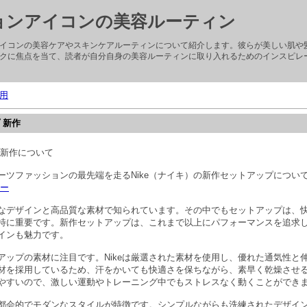
ョンアイコンの美容ルーティン
イコンの美容ケアやスキンケアルーティンについて紹介します。彼らが美しい肌や
クに焦点を当て、読者が自分自身の美容ルーティンに取り入れるためのインスピレ
用
プ 新作
ップ新作について
ーツファッションの最先端を走るNike（ナイキ）の新作セットアップについ
ピー
新的なデザインと高品質な素材で知られています。その中でもセットアップは、
特に重要です。新作セットアップは、これまで以上にパフォーマンスを追求
インも魅力です。
アップの素材に注目です。Nikeは厳選された素材を使用し、優れた通気性と
材を採用しているため、汗をかいても快適さを保ちながら、素早く乾燥させ
やすいので、激しい運動やトレーニング中でもストレスなく動くことができ
都会的でモダンなスタイルが特徴です。シンプルながらも洗練されたデザイ